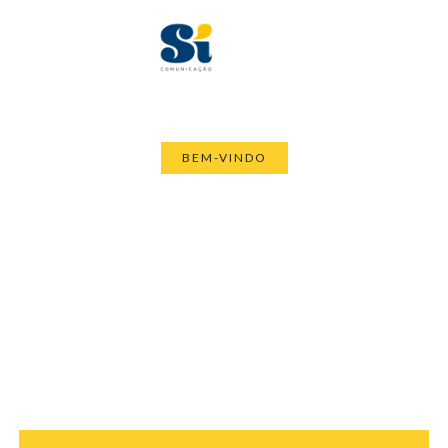
BEM-VINDO
Sua empresa está pronta para
um mundo onde a informação
se espalha em tempo real?
Fake news, viralizações e crises
inesperadas exigem respostas rápidas. Sua
comunicação define o futuro dos seus
negócios.