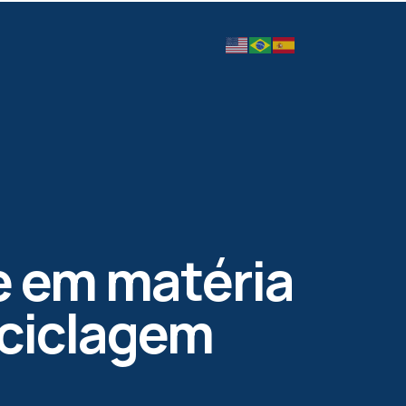
 em matéria
eciclagem