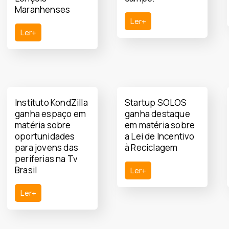
Maranhenses
Ler+
Ler+
Instituto KondZilla
Startup SOLOS
ganha espaço em
ganha destaque
matéria sobre
em matéria sobre
oportunidades
a Lei de Incentivo
para jovens das
à Reciclagem
periferias na Tv
Brasil
Ler+
Ler+