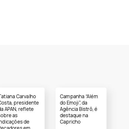
Tatiana Carvalho
Campanha “Além
Costa, presidente
do Emoji”, da
da APAN, reflete
Agência Bistrô, é
sobre as
destaque na
indicações de
Capricho
Pecadores em