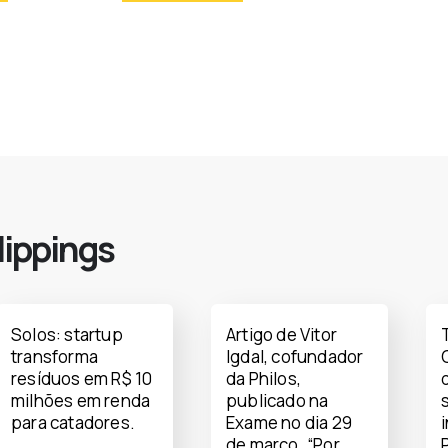
lippings
Solos: startup
Artigo de Vitor
transforma
Igdal, cofundador
resíduos em R$ 10
da Philos,
milhões em renda
publicado na
para catadores.
Exame no dia 29
de março. “Por