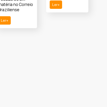
matéria no Correio
Ler+
Braziliense
Ler+