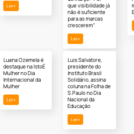
que visibilidade já
Ler+
não é suficiente
para as marcas
crescerem”
Ler+
Luana Ozemela é
Luis Salvatore,
destaque na IstoÉ
presidente do
Mulher no Dia
Instituto Brasil
Internacional da
Solidário, assina
Mulher
coluna na Folha de
S.Paulo no Dia
Nacional da
Ler+
Educação
Ler+